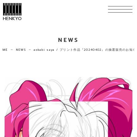
NEWS
HOME
NEWS
aokabi saya / プリント作品『20240402』の抽選販売のお知ら
horizontal_rule
horizontal_rule