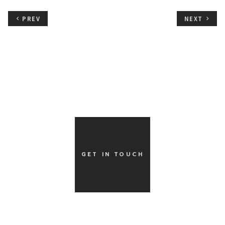
PREV
NEXT
keyboard_arrow_left
keyboard_arrow_right
GET IN TOUCH