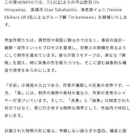
この度HENKYOでは、7/12(土)よりの平山悠羽 (Yu
Hirayama)、 高橋冴 (Sae Takahashi)、海老原イェニ (Yennie
Ebihara )の3名によるグループ展「In between」を開催いたしま
す。
参加作家たちは、偶然性や直感に頼るのではなく、事前の設計・
観察・試作といったプロセスを重視し、対象との距離を測るよう
にして制作を進めています。彼らが扱うモチーフは、単なる「再
現」を超え、時に具象の形を取りつつも、そこに潜む抽象的な構
造や思考をあらわにします。
「手前」は視覚の入口であり、作家が構築した形象の世界です。一
方、「奥」には、制作の痕跡や素材の重なり、作家の思考のレイ
ヤーが息づいています。そして、「具象」と「抽象」は固定された
対立ではなく、常に行き来する曖昧な境界として、作品内で呼応し
あいます。
計画された物質の形に宿る、予期しない揺らぎや空白。構造と感