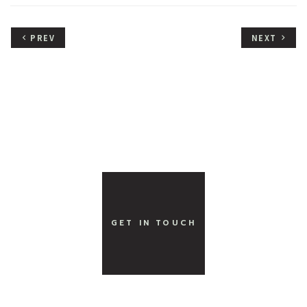
PREV
NEXT
keyboard_arrow_left
keyboard_arrow_right
GET IN TOUCH