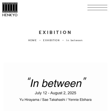
EXIBITION
HOME
EXHIBITION
In between
horizontal_rule
horizontal_rule