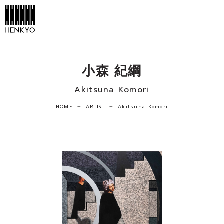
小森 紀綱
Akitsuna Komori
HOME
ARTIST
Akitsuna Komori
horizontal_rule
horizontal_rule