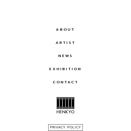
“ART FAIR HENKYO 2023” (東京)
2022“VOCA展2022”（東京）-大原美術館賞-
ABOUT
ARTIST
NEWS
主なアートフェア
EXHIBITION
“ART FAIR ASIA FUKUOKA 2023” (福岡)
CONTACT
PRIVACY POLICY