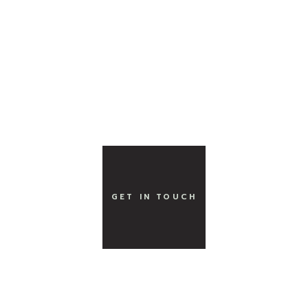
主な個展
“文化と文明” HENKYO (東京)
GET IN TOUCH
主なグループ展
“Metamorphosis: Japan’s Evolving Society” WKM
GALLERY(香港)